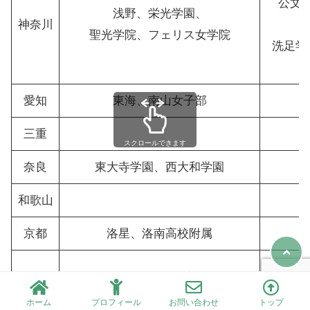
公文
浅野、栄光学園、
神奈川
聖光学院、フェリス女学院
洗足学
愛知
東海、南山女子部
三重
スクロールできます
奈良
東大寺学園、西大和学園
和歌山
京都
洛星、洛南高校附属
大阪
大阪
大阪星光学院、四天王寺、清風南海
ホーム
プロフィール
お問い合わせ
トップ