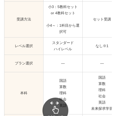
小3：5教科セット
or 4教科セット
受講方法
セット受講
小4～：1科目から選
択可
スタンダード
レベル選択
なし※1
ハイレベル
プラン選択
―
―
国語
国語
算数
算数
理科
本科
理科
社会
社会
英語
英語
未来探求学習