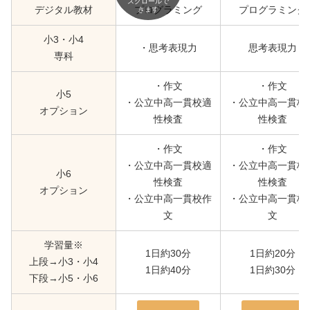
スクロールで
デジタル教材
プログラミング
プログラミング
きます
小3・小4
・思考表現力
思考表現力
専科
・作文
・作文
小5
・公立中高一貫校適
・公立中高一貫校
オプション
性検査
性検査
・作文
・作文
・公立中高一貫校適
・公立中高一貫校
小6
性検査
性検査
オプション
・公立中高一貫校作
・公立中高一貫校
文
文
学習量※
1日約30分
1日約20分
上段→小3・小4
1日約40分
1日約30分
下段→小5・小6