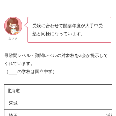
受験に合わせて開講年度が大手中受
塾と同様になっています。
みさき
最難関レベル・難関レベルの対象校をZ会が提示して
くれています。
（
の学校は国立中学）
北海道
茨城
埼玉
浦和